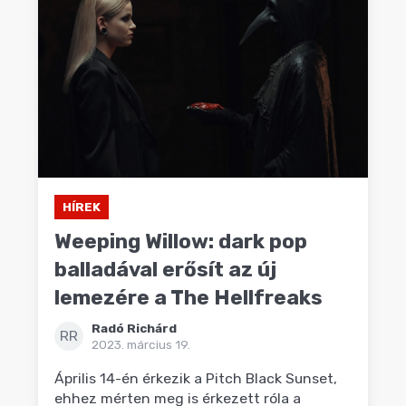
HÍREK
Weeping Willow: dark pop
balladával erősít az új
lemezére a The Hellfreaks
Radó Richárd
RR
2023. március 19.
Április 14-én érkezik a Pitch Black Sunset,
ehhez mérten meg is érkezett róla a