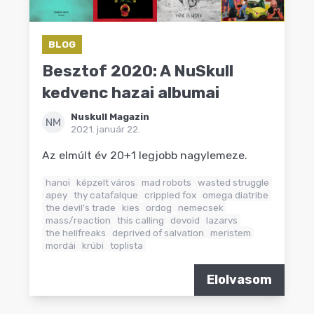
BLOG
Besztof 2020: A NuSkull
kedvenc hazai albumai
Nuskull Magazin
NM
2021. január 22.
Az elmúlt év 20+1 legjobb nagylemeze.
hanoi
képzelt város
mad robots
wasted struggle
apey
thy catafalque
crippled fox
omega diatribe
the devil's trade
kies
ordog
nemecsek
mass/reaction
this calling
devoid
lazarvs
the hellfreaks
deprived of salvation
meristem
mordái
krúbi
toplista
Elolvasom