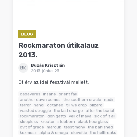
BLOG
Rockmaraton útikalauz
2013.
Buzás Krisztián
BK
2013. június 23.
Öt érv az idei fesztivál mellett.
cadaveres
insane
orient fall
another dawn comes
the southern oracle
nadir
terror
hanoi
octahed
till we drop
blizard
wasted struggle
the last charge
after the burial
rockmaraton
don gatto
veil of maya
sick of it all
sleepless
kreator
stubborn
black hourglass
cvlt of grace
marduk
tesstimony
the banished
kozmosz
alpha & omega
eluveitie
the hellfreaks