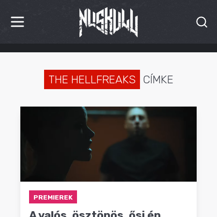
HÍREK
KRITIKÁK
THE HELLFREAKS
CÍMKE
BESZÁMOLÓK
INTERJÚK
PREMIEREK
KULT
MÁSVILÁG
PREMIEREK
BLOG
A valós, ösztönös, ősi én