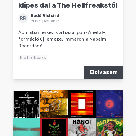
klipes dal a The Hellfreakstől
Radó Richárd
RR
2023. január 13.
Áprilisban érkezik a hazai punk/metal-
formáció új lemeze, immáron a Napalm
Recordsnál.
the hellfreaks
Elolvasom