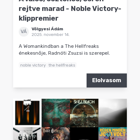
rejtve marad - Noble Victory-
klippremier
Völgyesi Ádám
VÁ
2025. november 14.
A Womankindban a The Hellfreaks
énekesnője, Radnóti Zsuzsi is szerepel.
noble victory
the hellfreaks
Elolvasom