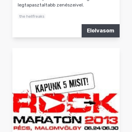
legtapasztaltabb zenészeivel.
the hellfreaks
Elolvasom