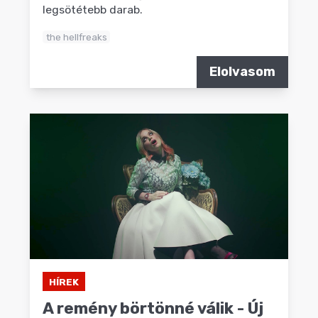
legsötétebb darab.
the hellfreaks
Elolvasom
HÍREK
A remény börtönné válik - Új