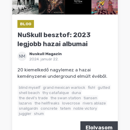
BLOG
NuSkull besztof: 2023
legjobb hazai albumai
Nuskull Magazin
NM
2024. január 22.
20 kiemelkedő nagylemez a hazai
keményzenei underground elmúlt évéből.
blind myself
grand mexican warlock
fish!
gutted
shell beach
thy catafalque
duna
the devil's trade
the swan station
tiansen
lazarvs
the hellfreaks
lovecrose
rivers ablaze
snailgardn
concrete
tetem
noble victory
juggler
shum
Elolvasom