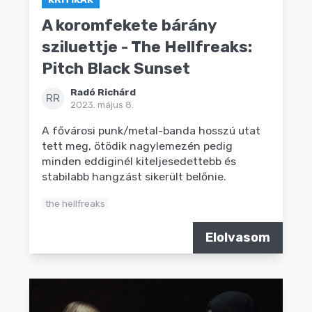
A koromfekete bárány
sziluettje - The Hellfreaks:
Pitch Black Sunset
Radó Richárd
RR
2023. május 8.
A fővárosi punk/metal-banda hosszú utat
tett meg, ötödik nagylemezén pedig
minden eddiginél kiteljesedettebb és
stabilabb hangzást sikerült belőnie.
the hellfreaks
Elolvasom