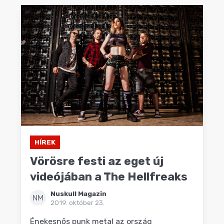
HÍREK
Vörösre festi az eget új
videójában a The Hellfreaks
Nuskull Magazin
NM
2019. október 23.
Énekesnős punk metal az ország