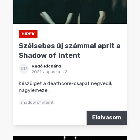
HÍREK
Szélsebes új számmal aprít a
Shadow of Intent
Radó Richárd
RR
2021. augusztus 2.
Készülget a deathcore-csapat negyedik
nagylemeze.
shadow of intent
Elolvasom