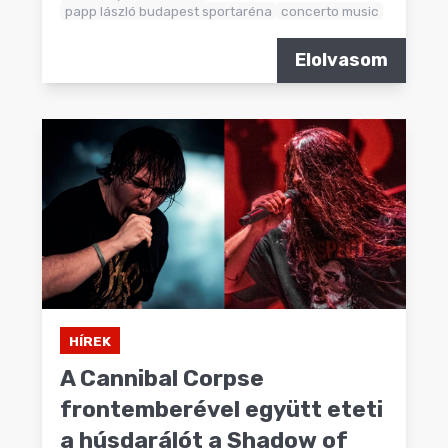
papp lászló budapest sportaréna
concerto music
Elolvasom
HÍREK
A Cannibal Corpse
frontemberével együtt eteti
a húsdarálót a Shadow of