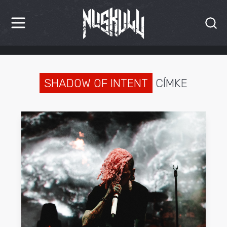
HÍREK
KRITIKÁK
SHADOW OF INTENT
CÍMKE
BESZÁMOLÓK
INTERJÚK
PREMIEREK
KULT
MÁSVILÁG
BLOG