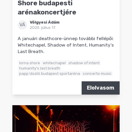
Shore budapesti
arénakoncertjére
Völgyesi Ádám
VÁ
2025. július 17.
A januári deathcore-ünnep további fellépői:
Whitechapel, Shadow of Intent, Humanity's
Last Breath.
lorna shore
whitechapel
shadow of intent
humanity's last breath
papp lászló budapest sportaréna
concerto music
Elolvasom