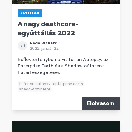
KRITIKÁK
A nagy deathcore-
együttállás 2022
Radó Richárd
RR
2022. január 22.
Reflektorfényben a Fit for an Autopsy, az
Enterprise Earth és a Shadow of Intent
határfeszegetései.
fit for an autopsy
enterprise earth
shadow of intent
Elolvasom