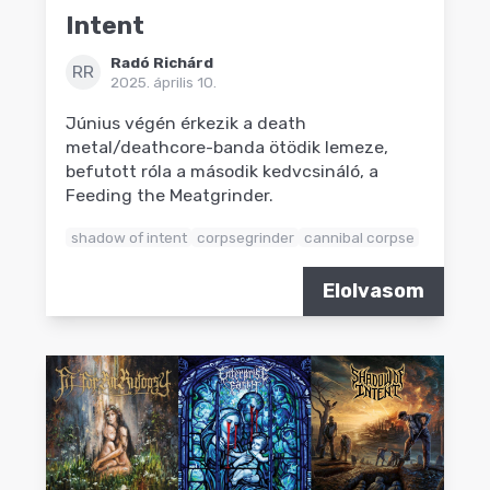
Intent
Radó Richárd
RR
2025. április 10.
Június végén érkezik a death
metal/deathcore-banda ötödik lemeze,
befutott róla a második kedvcsináló, a
Feeding the Meatgrinder.
shadow of intent
corpsegrinder
cannibal corpse
Elolvasom