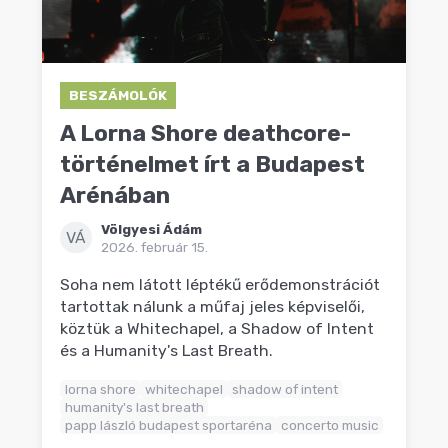
BESZÁMOLÓK
A Lorna Shore deathcore-
történelmet írt a Budapest
Arénában
Völgyesi Ádám
VÁ
2026. február 15.
Soha nem látott léptékű erődemonstrációt
tartottak nálunk a műfaj jeles képviselői,
köztük a Whitechapel, a Shadow of Intent
és a Humanity's Last Breath.
lorna shore
whitechapel
shadow of intent
humanity's last breath
papp lászló budapest sportaréna
concerto music