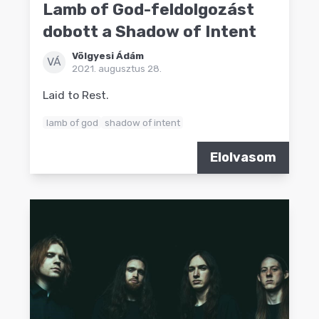
Lamb of God-feldolgozást
dobott a Shadow of Intent
Völgyesi Ádám
VÁ
2021. augusztus 28.
Laid to Rest.
lamb of god
shadow of intent
Elolvasom