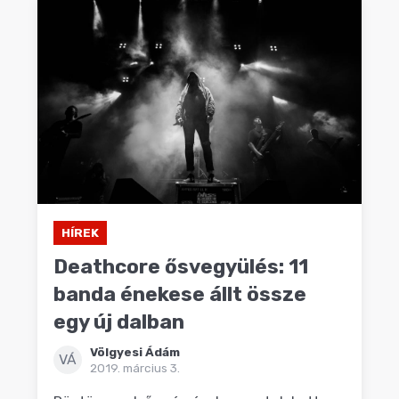
HÍREK
Deathcore ősvegyülés: 11
banda énekese állt össze
egy új dalban
Völgyesi Ádám
VÁ
2019. március 3.