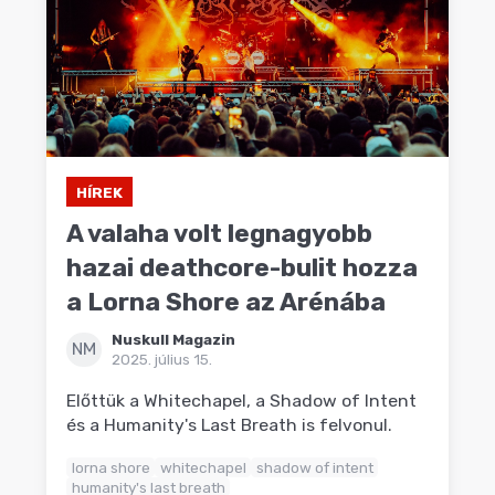
HÍREK
A valaha volt legnagyobb
hazai deathcore-bulit hozza
a Lorna Shore az Arénába
Nuskull Magazin
NM
2025. július 15.
Előttük a Whitechapel, a Shadow of Intent
és a Humanity's Last Breath is felvonul.
lorna shore
whitechapel
shadow of intent
humanity's last breath