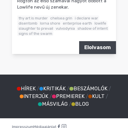
Rögtön az első számával nagyot dobott a
Lowlife nevű új zenekar.
thy art is murder
chelsea grin
i declare war
disentomb
lorna shore
enterprise earth
lowlife
slaughter to prevail
vulvodynia
shadow of intent
signs of the swarm
Elolvasom
HÍREK
/
KRITIKÁK
/
BESZÁMOLÓK
/
INTERJÚK
/
PREMIEREK
/
KULT
/
MÁSVILÁG
/
BLOG
Impresszum
Médiaajánlat