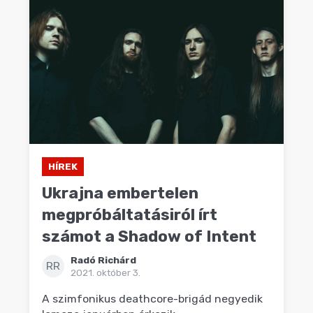
HÍREK
Ukrajna embertelen
megpróbáltatásiról írt
számot a Shadow of Intent
Radó Richárd
RR
2021. október 3.
A szimfonikus deathcore-brigád negyedik