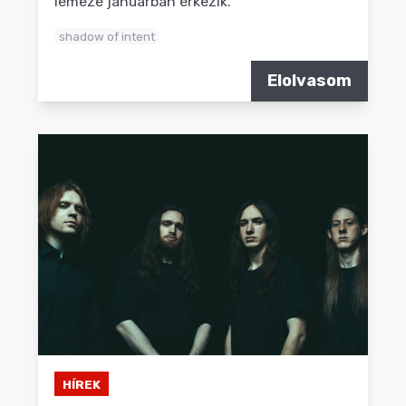
lemeze januárban érkezik.
shadow of intent
Elolvasom
HÍREK