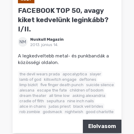
FACEBOOK TOP 50, avagy
kiket kedvelünk leginkább?
I/II.
Nuskull Magazin
NM
2013. június 14.
A legkedveltebb metal- és punkbandák a
közösségi oldalon.
the devil wears prada
apocalyptica
slayer
lamb of god
killswitch engage
deftones
limp bizkit
five finger death punch
suicide silence
alesana
escape the fate
children of bodom
dream theater
all time low
asking alexandria
cradle of filth
sepultura
nine inch nails
alice in chains
judas priest
black veil brides
rob zombie
godsmack
nightwish
good charlotte
Elolvasom