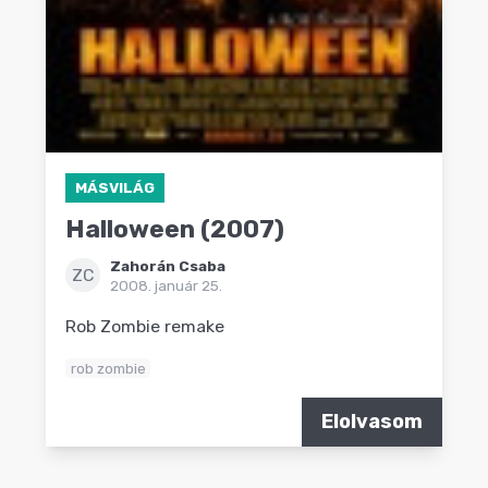
MÁSVILÁG
Halloween (2007)
Zahorán Csaba
ZC
2008. január 25.
Rob Zombie remake
rob zombie
Elolvasom