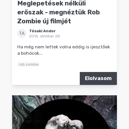
Meglepetések nélküli
erőszak - megnéztük Rob
Zombie új filmjét
Tósaki Andor
TA
2016. október 28.
Ha még nem lettek volna eddig is ijesztőek
a bohócok...
rob zombie
Elolvasom