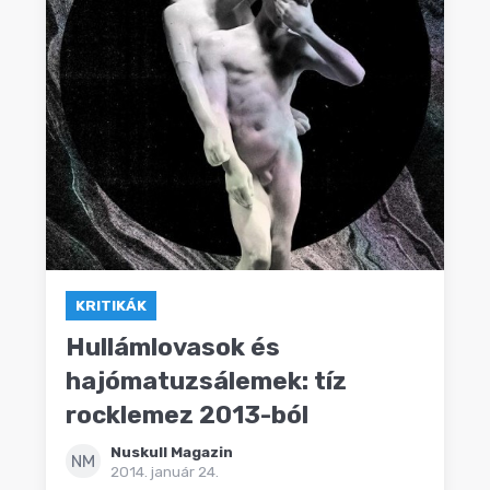
KRITIKÁK
Hullámlovasok és
hajómatuzsálemek: tíz
rocklemez 2013-ból
Nuskull Magazin
NM
2014. január 24.