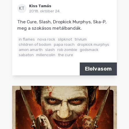
Kiss Tamás
KT
2018. október 24.
The Cure, Slash, Dropkick Murphys, Ska-P,
meg a szokásos metálbandák.
in flames
nova rock
slipknot
trivium
children of bodom
papa roach
dropkick murphys
amon amarth
slash
rob zombie
godsmack
sabaton
millencolin
the cure
Elolvasom