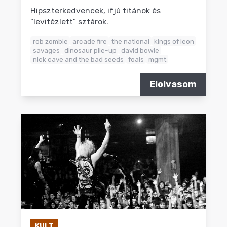
Hipszterkedvencek, ifjú titánok és
"levitézlett" sztárok.
rob zombie
arcade fire
the national
kings of leon
savages
dinosaur pile-up
david bowie
nick cave and the bad seeds
foals
mgmt
Elolvasom
KULT