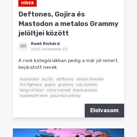
HÍREK
Deftones, Gojira és
Mastodon a metalos Grammy
jelöltjei között
Radó Richárd
RR
2021. november 23.
A rock kategóriákban pedig a már jól ismert,
bejáratott nevek.
mastodon
ac/dc
deftones
dream theater
foo fighters
gojira
grammy
rob zombie
kings of leon
chris cornell
black pumas
mammoth wvh
paul mccartney
Elolvasom