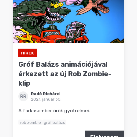
HÍREK
Gróf Balázs animációjával
érkezett az új Rob Zombie-
klip
Radó Richárd
RR
2021. január 30.
A farkasember örök gyötrelmei.
rob zombie
gróf balázs