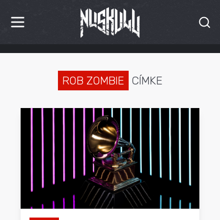
HÍREK
KRITIKÁK
ROB ZOMBIE
CÍMKE
BESZÁMOLÓK
INTERJÚK
PREMIEREK
KULT
MÁSVILÁG
BLOG