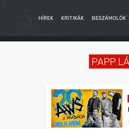
HÍREK
KRITIKÁK
BESZÁMOLÓK
HÍREK
KRITIKÁK
PAPP L
BESZÁMOLÓK
INTERJÚK
PREMIEREK
KULT
MÁSVILÁG