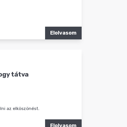
Elolvasom
ogy tátva
ni az elköszönést.
Elolvasom