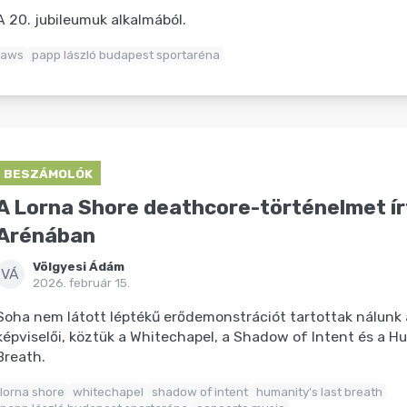
A 20. jubileumuk alkalmából.
aws
papp lászló budapest sportaréna
BESZÁMOLÓK
A Lorna Shore deathcore-történelmet ír
Arénában
Völgyesi Ádám
VÁ
2026. február 15.
Soha nem látott léptékű erődemonstrációt tartottak nálunk 
képviselői, köztük a Whitechapel, a Shadow of Intent és a H
Breath.
lorna shore
whitechapel
shadow of intent
humanity's last breath