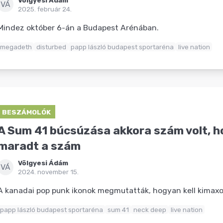
VÁ
2025. február 24.
Mindez október 6-án a Budapest Arénában.
megadeth
disturbed
papp lászló budapest sportaréna
live nation
BESZÁMOLÓK
A Sum 41 búcsúzása akkora szám volt, h
maradt a szám
Völgyesi Ádám
VÁ
2024. november 15.
A kanadai pop punk ikonok megmutatták, hogyan kell kimaxol
papp lászló budapest sportaréna
sum 41
neck deep
live nation