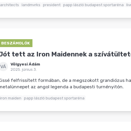
architects
landmvrks
president
papp lászló budapest sportaréna
li
BESZÁMOLÓK
Jót tett az Iron Maidennek a szívátülte
Völgyesi Ádám
VÁ
2025. június 3.
Kissé felfrissített formában, de a megszokott grandiózus ha
metalünnepet az angol legenda a budapesti turnényitón.
iron maiden
papp lászló budapest sportaréna