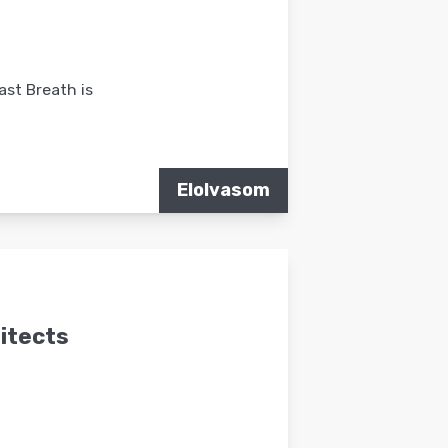
ast Breath is
Elolvasom
itects