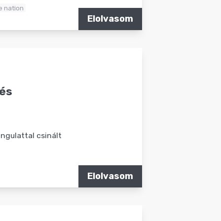
ve nation
Elolvasom
tés
ngulattal csinált
Elolvasom