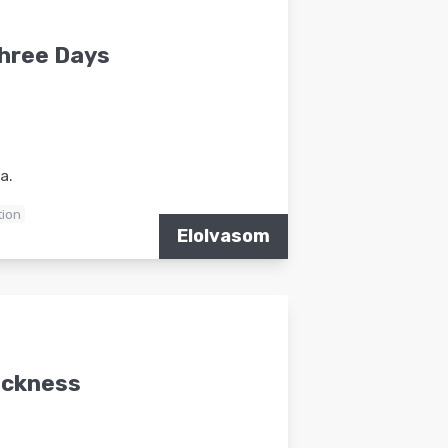
Three Days
a.
tion
Elolvasom
ickness