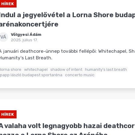
HÍREK
Indul a jegyelővétel a Lorna Shore buda
arénakoncertjére
Völgyesi Ádám
VÁ
2025. július 17.
A januári deathcore-ünnep további fellépői: Whitechapel, S
Humanity's Last Breath.
lorna shore
whitechapel
shadow of intent
humanity's last breath
papp lászló budapest sportaréna
concerto music
HÍREK
A valaha volt legnagyobb hazai deathcor