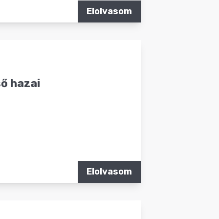
Elolvasom
ső hazai
Elolvasom