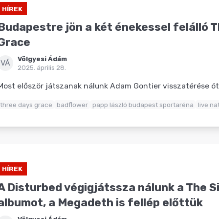
HÍREK
Budapestre jön a két énekessel felálló 
Grace
Völgyesi Ádám
VÁ
2025. április 28.
Most először játszanak nálunk Adam Gontier visszatérése ót
three days grace
badflower
papp lászló budapest sportaréna
live na
HÍREK
A Disturbed végigjátssza nálunk a The S
albumot, a Megadeth is fellép előttük
Völgyesi Ádám