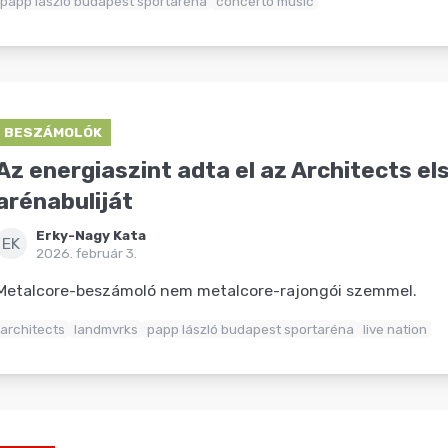
papp lászló budapest sportaréna
concerto music
BESZÁMOLÓK
Az energiaszint adta el az Architects el
arénabuliját
Erky-Nagy Kata
EK
2026. február 3.
Metalcore-beszámoló nem metalcore-rajongói szemmel.
architects
landmvrks
papp lászló budapest sportaréna
live nation