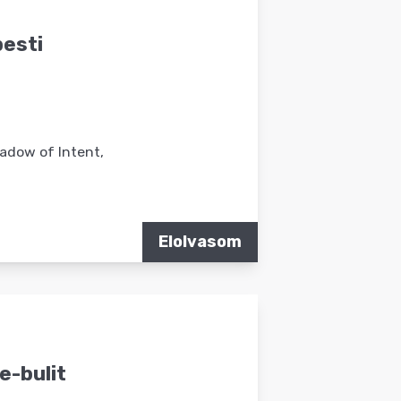
pesti
hadow of Intent,
Elolvasom
e-bulit