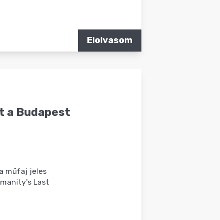
Elolvasom
t a Budapest
a műfaj jeles
umanity's Last