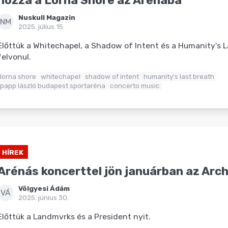
hozza a Lorna Shore az Arénába
Nuskull Magazin
NM
2025. július 15.
Előttük a Whitechapel, a Shadow of Intent és a Humanity's L
felvonul.
lorna shore
whitechapel
shadow of intent
humanity's last breath
papp lászló budapest sportaréna
concerto music
HÍREK
Arénás koncerttel jön januárban az Arch
Völgyesi Ádám
VÁ
2025. június 30.
Előttük a Landmvrks és a President nyit.