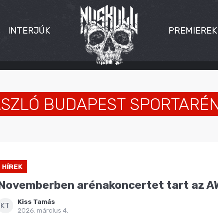
INTERJÚK
PREMIEREK
ÁSZLÓ BUDAPEST SPORTARÉ
HÍREK
Novemberben arénakoncertet tart az A
Kiss Tamás
KT
2026. március 4.