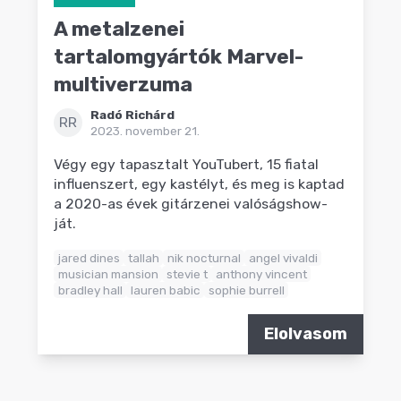
A metalzenei
tartalomgyártók Marvel-
multiverzuma
Radó Richárd
RR
2023. november 21.
Végy egy tapasztalt YouTubert, 15 fiatal
influenszert, egy kastélyt, és meg is kaptad
a 2020-as évek gitárzenei valóságshow-
ját.
jared dines
tallah
nik nocturnal
angel vivaldi
musician mansion
stevie t
anthony vincent
bradley hall
lauren babic
sophie burrell
Elolvasom