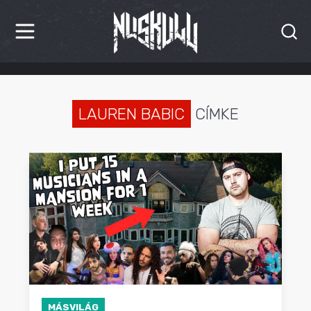
HÍREK
KRITIKÁK
LAUREN BABIC
CÍMKE
BESZÁMOLÓK
INTERJÚK
PREMIEREK
KULT
MÁSVILÁG
BLOG
MÁSVILÁG