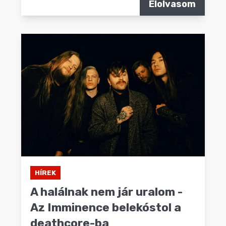
Elolvasom
HÍREK
A halálnak nem jár uralom -
Az Imminence belekóstol a
deathcore-ba