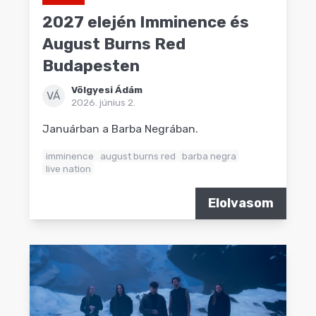
2027 elején Imminence és
August Burns Red
Budapesten
Völgyesi Ádám
VÁ
2026. június 2.
Januárban a Barba Negrában.
imminence
august burns red
barba negra
live nation
Elolvasom