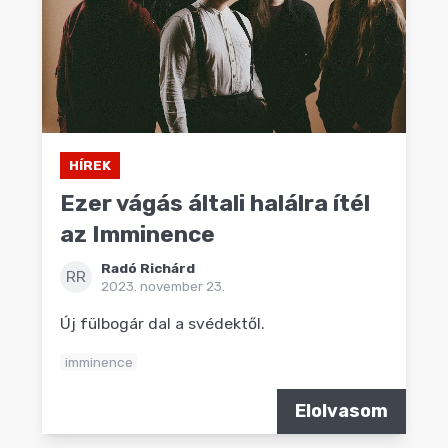
HÍREK
Ezer vágás általi halálra ítél
az Imminence
Radó Richárd
RR
2023. november 23.
Új fülbogár dal a svédektől.
imminence
Elolvasom