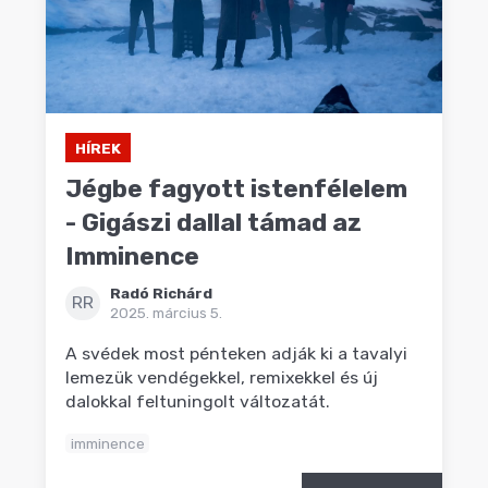
HÍREK
Jégbe fagyott istenfélelem
- Gigászi dallal támad az
Imminence
Radó Richárd
RR
2025. március 5.
A svédek most pénteken adják ki a tavalyi
lemezük vendégekkel, remixekkel és új
dalokkal feltuningolt változatát.
imminence