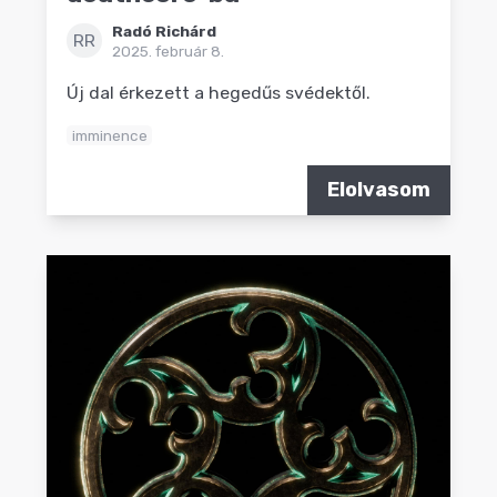
Radó Richárd
RR
2025. február 8.
Új dal érkezett a hegedűs svédektől.
imminence
Elolvasom