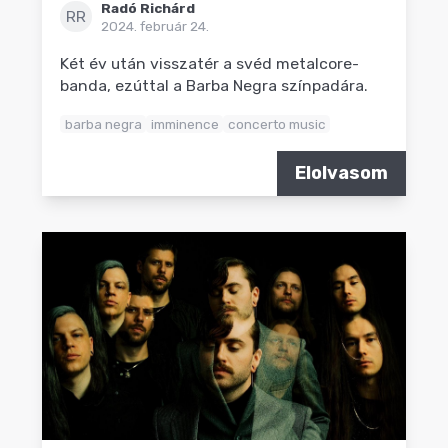
Radó Richárd
RR
2024. február 24.
Két év után visszatér a svéd metalcore-
banda, ezúttal a Barba Negra színpadára.
barba negra
imminence
concerto music
Elolvasom