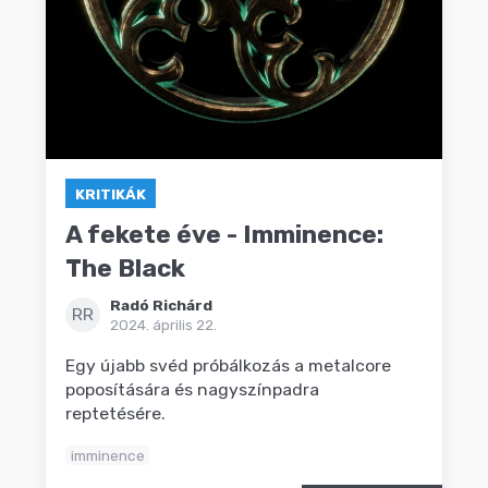
KRITIKÁK
A fekete éve - Imminence:
The Black
Radó Richárd
RR
2024. április 22.
Egy újabb svéd próbálkozás a metalcore
poposítására és nagyszínpadra
reptetésére.
imminence