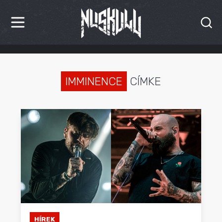
HÍREK
KRITIKÁK
IMMINENCE
CÍMKE
BESZÁMOLÓK
INTERJÚK
PREMIEREK
KULT
MÁSVILÁG
BLOG
HÍREK