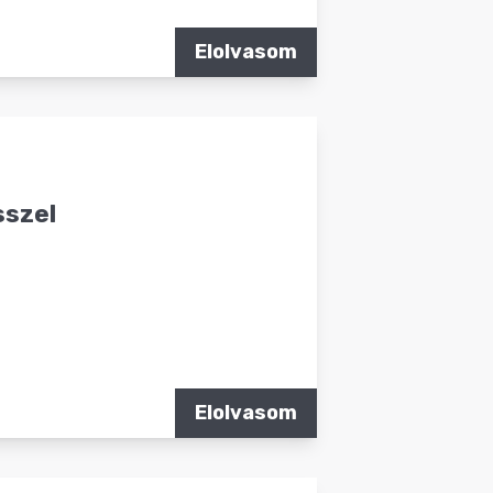
Elolvasom
sszel
Elolvasom