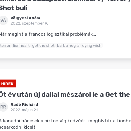
Shot buli
Völgyesi Ádám
VÁ
2022. szeptember 9.
Már megint a francos logisztikai problémák...
terror
lionheart
get the shot
barba negra
dying wish
HÍREK
Öt év után új dallal mészárol le a Get th
Radó Richárd
RR
2022. május 21.
A kanadai hácések a biztonság kedvéért meghívták a Lionhe
acsarkodni kicsit.