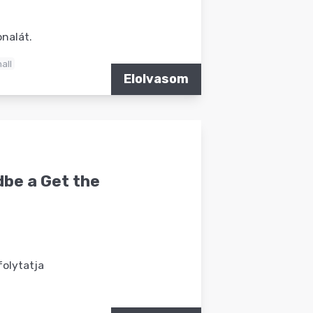
nalát.
all
Elolvasom
dbe a Get the
folytatja