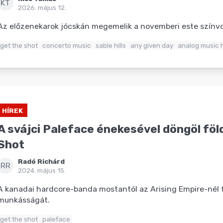
KT
2026. május 12.
Az előzenekarok jócskán megemelik a novemberi este színvo
get the shot
concerto music
sable hills
any given day
analog music h
HÍREK
A svájci Paleface énekesével döngöl föl
Shot
Radó Richárd
RR
2024. május 15.
A kanadai hardcore-banda mostantól az Arising Empire-nél 
munkásságát.
get the shot
paleface