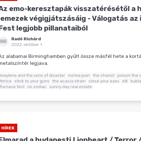
Az emo-keresztapák visszatérésétől a h
lemezek végigjátszásáig - Válogatás az 
Fest legjobb pillanataiból
Radó Richárd
RR
2022. október 1.
Az alabamai Birminghamben gyűlt össze másfél hete a kortá
metalszíntér legjava.
maylene and the sons of disaster
norma jean
the chariot
poison the w
thrice
stick to your guns
the acacia strain
close your eyes
68
kubla
furnace fest
no zodiac
sunny day real estate
HÍREK
Elmarad a budapesti Lionheart / Terror 