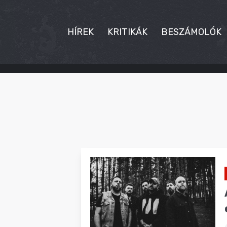
HÍREK
KRITIKÁK
BESZÁMOLÓK
HÍREK
KRITIKÁK
BESZÁMOLÓK
INTERJÚK
PREMIEREK
KULT
MÁSVILÁG