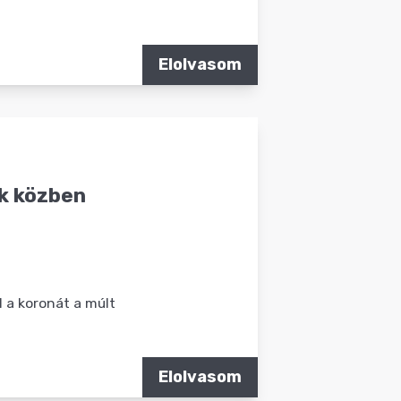
Elolvasom
ak közben
l a koronát a múlt
Elolvasom