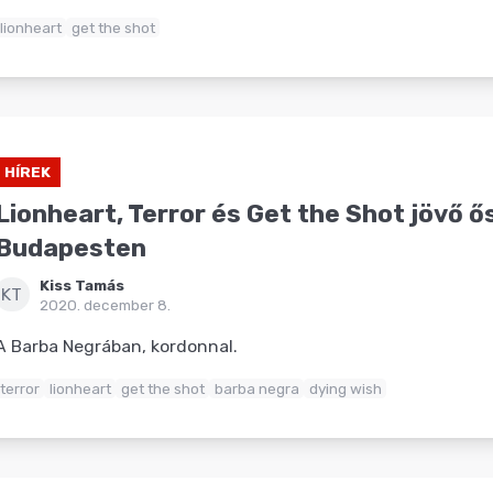
lionheart
get the shot
HÍREK
Lionheart, Terror és Get the Shot jövő ő
Budapesten
Kiss Tamás
KT
2020. december 8.
A Barba Negrában, kordonnal.
terror
lionheart
get the shot
barba negra
dying wish