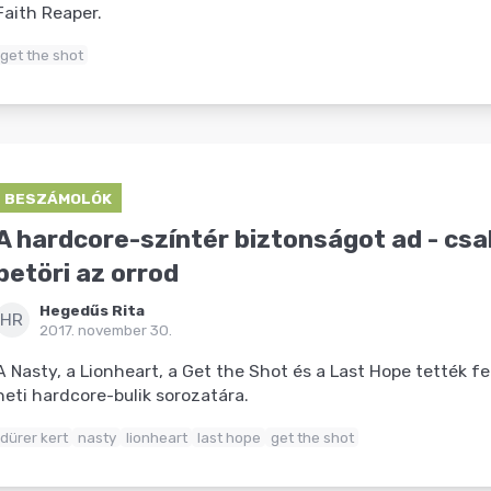
Faith Reaper.
get the shot
BESZÁMOLÓK
A hardcore-színtér biztonságot ad - cs
betöri az orrod
Hegedűs Rita
HR
2017. november 30.
A Nasty, a Lionheart, a Get the Shot és a Last Hope tették fe
heti hardcore-bulik sorozatára.
dürer kert
nasty
lionheart
last hope
get the shot