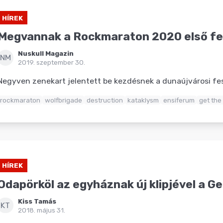
HÍREK
Megvannak a Rockmaraton 2020 első fel
Nuskull Magazin
NM
2019. szeptember 30.
Negyven zenekart jelentett be kezdésnek a dunaújvárosi fes
rockmaraton
wolfbrigade
destruction
kataklysm
ensiferum
get the
HÍREK
Odapörköl az egyháznak új klipjével a Ge
Kiss Tamás
KT
2018. május 31.