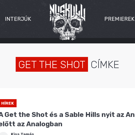
INTERJÚK
PREMIEREK
GET THE SHOT
CÍMKE
HÍREK
A Get the Shot és a Sable Hills nyit az A
előtt az Analogban
Kiss Tamás