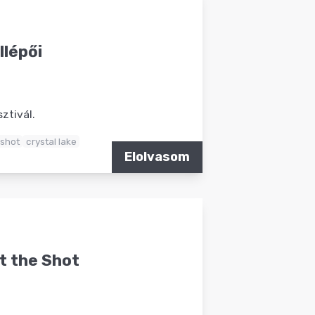
lépői
ztivál.
 shot
crystal lake
Elolvasom
t the Shot