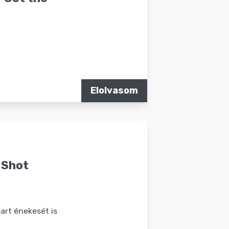
Elolvasom
e Shot
art énekesét is