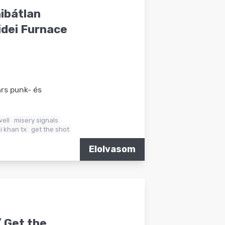
ibátlan
idei Furnace
rs punk- és
ell
misery signals
i khan tx
get the shot
Elolvasom
/ Get the