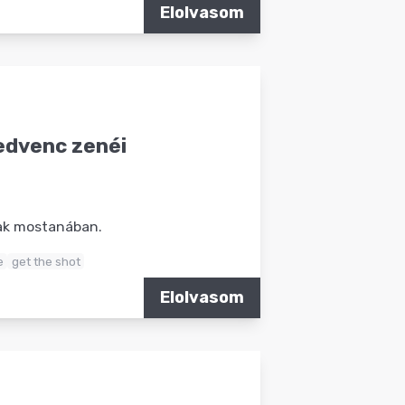
Elolvasom
kedvenc zenéi
nak mostanában.
e
get the shot
Elolvasom