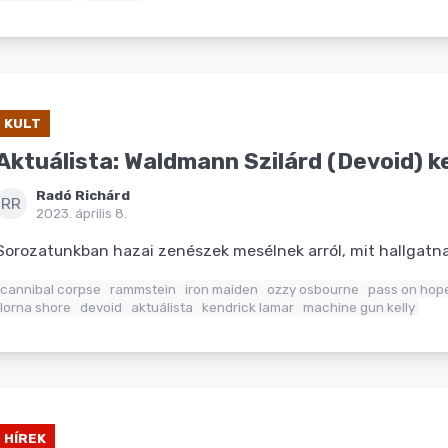
KULT
Aktuálista: Waldmann Szilárd (Devoid) 
Radó Richárd
RR
2023. április 8.
Sorozatunkban hazai zenészek mesélnek arról, mit hallgat
cannibal corpse
rammstein
iron maiden
ozzy osbourne
pass on hop
lorna shore
devoid
aktuálista
kendrick lamar
machine gun kelly
HÍREK