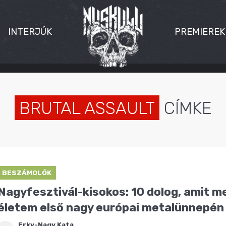
INTERJÚK
PREMIEREK
BRUTAL ASSAULT
CÍMKE
BESZÁMOLÓK
Nagyfesztivál-kisokos: 10 dolog, amit 
életem első nagy európai metalünnepén
Erky-Nagy Kata