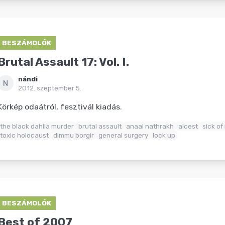
BESZÁMOLÓK
Brutal Assault 17: Vol. I.
nándi
N
2012. szeptember 5.
Körkép odaátról, fesztivál kiadás.
the black dahlia murder
brutal assault
anaal nathrakh
alcest
sick of i
toxic holocaust
dimmu borgir
general surgery
lock up
BESZÁMOLÓK
Best of 2007