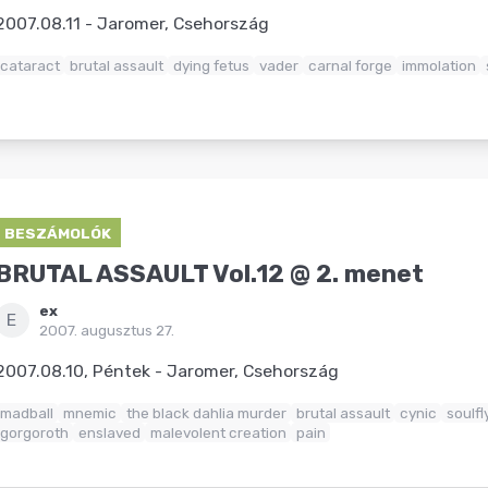
2007.08.11 - Jaromer, Csehország
cataract
brutal assault
dying fetus
vader
carnal forge
immolation
BESZÁMOLÓK
BRUTAL ASSAULT Vol.12 @ 2. menet
ex
E
2007. augusztus 27.
2007.08.10, Péntek - Jaromer, Csehország
madball
mnemic
the black dahlia murder
brutal assault
cynic
soulfl
gorgoroth
enslaved
malevolent creation
pain