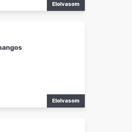
Elolvasom
 hangos
Elolvasom