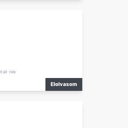
t all
nile
Elolvasom