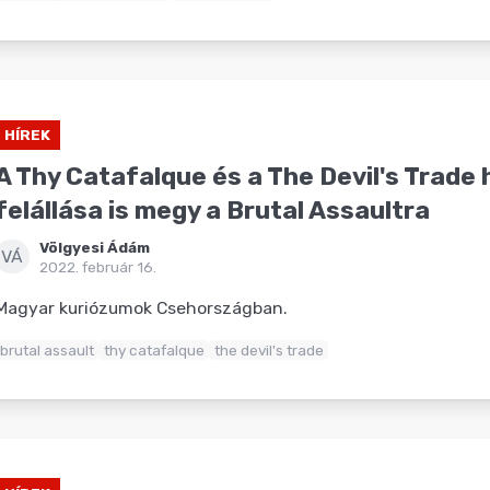
HÍREK
A Thy Catafalque és a The Devil's Trade
felállása is megy a Brutal Assaultra
Völgyesi Ádám
VÁ
2022. február 16.
Magyar kuriózumok Csehországban.
brutal assault
thy catafalque
the devil's trade