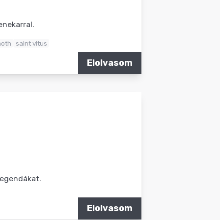
enekarral.
oth
saint vitus
Elolvasom
 legendákat.
Elolvasom