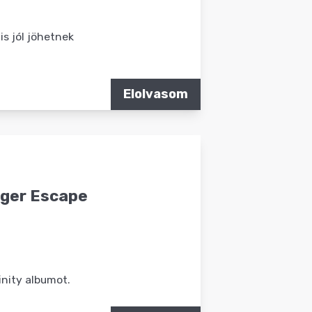
is jól jöhetnek
Elolvasom
nger Escape
inity albumot.