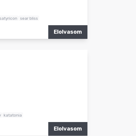
satyricon
sear bliss
Elolvasom
y
katatonia
Elolvasom