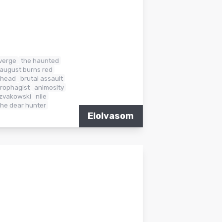
verge
the haunted
august burns red
 head
brutal assault
rophagist
animosity
zvakowski
nile
the dear hunter
Elolvasom