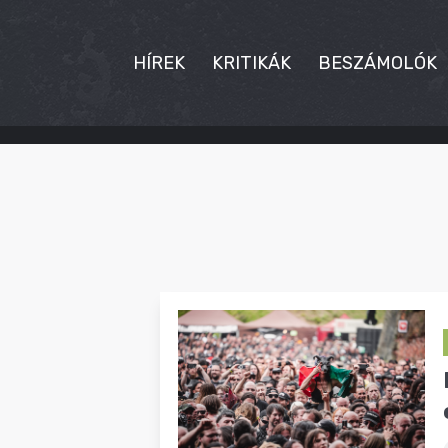
HÍREK
KRITIKÁK
BESZÁMOLÓK
HÍREK
KRITIKÁK
BESZÁMOLÓK
INTERJÚK
PREMIEREK
KULT
MÁSVILÁG