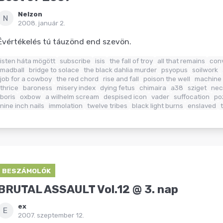
Nelzon
N
2008. január 2.
Évértékelés tú táuzönd end szevön.
isten háta mögött
subscribe
isis
the fall of troy
all that remains
con
madball
bridge to solace
the black dahlia murder
psyopus
soilwork
job for a cowboy
the red chord
rise and fall
poison the well
machine
thrice
baroness
misery index
dying fetus
chimaira
a38
sziget
nec
boris
oxbow
a wilhelm scream
despised icon
vader
suffocation
po
nine inch nails
immolation
twelve tribes
black light burns
enslaved
BESZÁMOLÓK
BRUTAL ASSAULT Vol.12 @ 3. nap
ex
E
2007. szeptember 12.