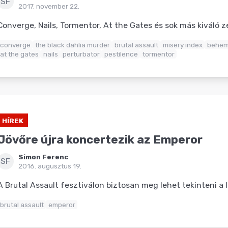
SF
2017. november 22.
Converge, Nails, Tormentor, At the Gates és sok más kiváló z
converge
the black dahlia murder
brutal assault
misery index
behem
at the gates
nails
perturbator
pestilence
tormentor
HÍREK
Jövőre újra koncertezik az Emperor
Simon Ferenc
SF
2016. augusztus 19.
A Brutal Assault fesztiválon biztosan meg lehet tekinteni a
brutal assault
emperor