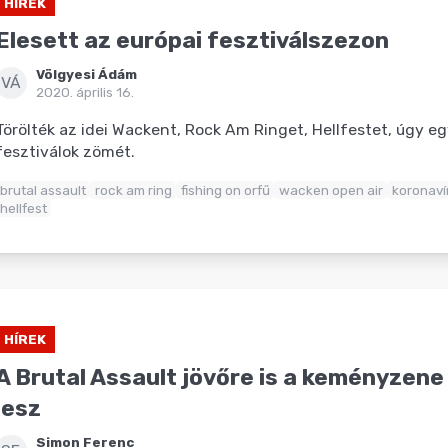
HÍREK
Elesett az európai fesztiválszezon
Völgyesi Ádám
VÁ
2020. április 16.
Törölték az idei Wackent, Rock Am Ringet, Hellfestet, úgy e
fesztiválok zömét.
brutal assault
rock am ring
fishing on orfű
wacken open air
koronaví
hellfest
HÍREK
A Brutal Assault jövőre is a keményzen
lesz
Simon Ferenc