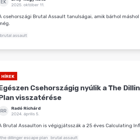
EK
2025. október 11.
A csehországi Brutal Assault tanulságai, amik bárhol máshol 
még.
brutal assault
HÍREK
Egészen Csehországig nyúlik a The Dilli
Plan visszatérése
Radó Richárd
RR
2024. április 5.
A Brutal Assaulton is végigjátsszák a 25 éves Calculating Inf
the dillinger escape plan
brutal assault