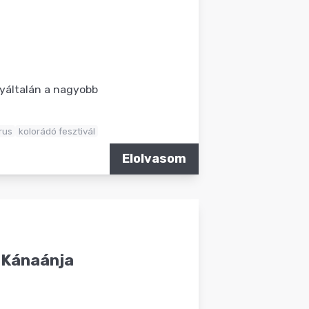
gyáltalán a nagyobb
rus
kolorádó fesztivál
Elolvasom
e Kánaánja