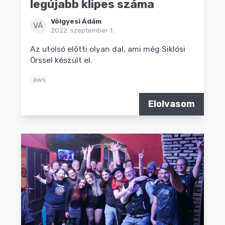
legújabb klipes száma
Völgyesi Ádám
VÁ
2022. szeptember 1.
Az utolsó előtti olyan dal, ami még Siklósi
Örssel készült el.
aws
Elolvasom