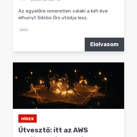
Az egyelőre ismeretlen valaki a két éve
elhunyt Siklósi Örs utódja lesz.
aws
Elolvasom
HÍREK
Útvesztő: itt az AWS