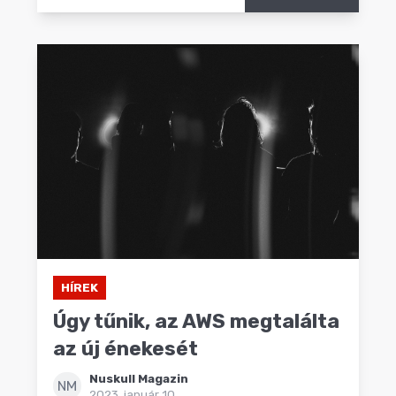
HÍREK
Úgy tűnik, az AWS megtalálta
az új énekesét
Nuskull Magazin
NM
2023. január 10.