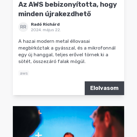
Az AWS bebizonyította, hogy
minden újrakezdhető
Radó Richárd
RR
2024. május 22.
A hazai modern metal éllovasai
megbírkóztak a gyásszal, és a mikrofonnál
egy új hanggal, teljes erővel törnek ki a
sötét, összezáró falak mögül.
aws
Elolvasom