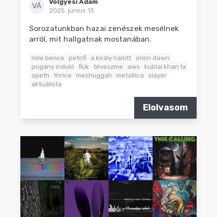
Völgyesi Ádám
VÁ
2025. június 13.
Sorozatunkban hazai zenészek mesélnek
arról, mit hallgatnak mostanában.
mile bence
petofi
a király halott
orion dawn
pogány induló
fiúk
téveszme
aws
kublai khan tx
opeth
thrice
meshuggah
metallica
slayer
aktuálista
Elolvasom