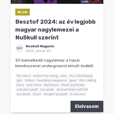
BLOG
Besztof 2024: az év legjobb
magyar nagylemezei a
NuSkull szerint
Nuskull Magazin
NM
2025. január 23.
20 kiemelkedő nagylemez a hazai
keményzenei underground elmúlt évéből.
the idoru
watch my dying
aws
thy catafalque
igor
trillion
heedless elegance
gear
this calling
boru
sear bliss
darkmess
black particles
a király halott
escalate
all machines will fail
auraleak
shum
tengeri püspök
in viscero
Elolvasom