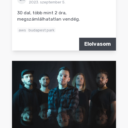
2023. szeptember 5.
30 dal, több mint 2 óra,
megszámlálhatatlan vendég.
aws
budapest park
Elolvasom