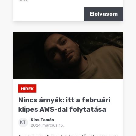
Elolvasom
HÍREK
Nincs árnyék: itt a februári
klipes AWS-dal folytatása
Kiss Tamás
KT
2024. március 15.