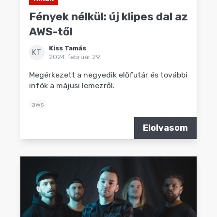
Fények nélkül: új klipes dal az
AWS-től
Kiss Tamás
KT
2024. február 29.
Megérkezett a negyedik előfutár és további
infók a májusi lemezről.
aws
Elolvasom