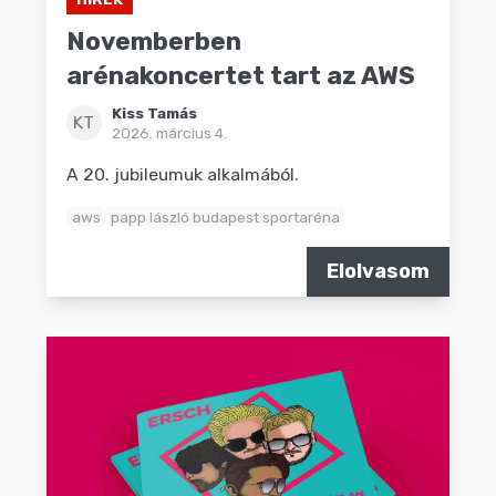
Novemberben
arénakoncertet tart az AWS
Kiss Tamás
KT
2026. március 4.
A 20. jubileumuk alkalmából.
aws
papp lászló budapest sportaréna
Elolvasom