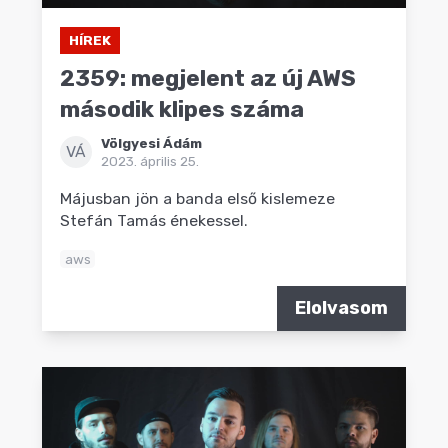
HÍREK
2359: megjelent az új AWS
második klipes száma
Völgyesi Ádám
VÁ
2023. április 25.
Májusban jön a banda első kislemeze
Stefán Tamás énekessel.
aws
Elolvasom