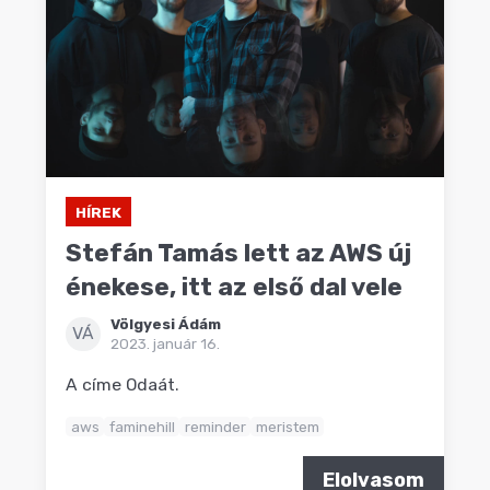
HÍREK
Stefán Tamás lett az AWS új
énekese, itt az első dal vele
Völgyesi Ádám
VÁ
2023. január 16.
A címe Odaát.
aws
faminehill
reminder
meristem
Elolvasom