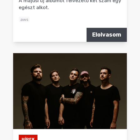
A májusi új albumot felvezető két szám egy
egészt alkot.
aws
Elolvasom
HÍREK