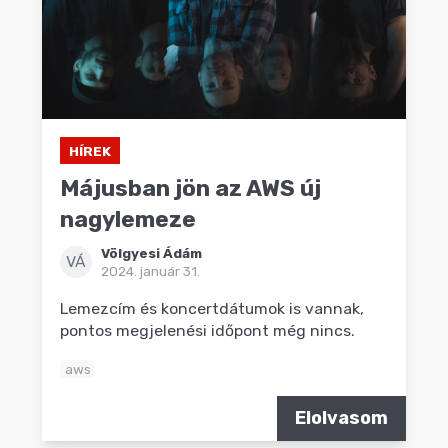
HÍREK
Májusban jön az AWS új
nagylemeze
Völgyesi Ádám
VÁ
2024. január 31.
Lemezcím és koncertdátumok is vannak,
pontos megjelenési időpont még nincs.
aws
Elolvasom