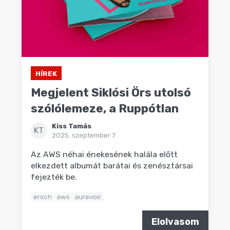
HÍREK
Megjelent Siklósi Örs utolsó
szólólemeze, a Ruppótlan
Kiss Tamás
KT
2025. szeptember 7.
Az AWS néhai énekesének halála előtt
elkezdett albumát barátai és zenésztársai
fejezték be.
ersch
aws
aurevoir.
Elolvasom