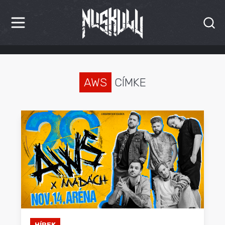
HÍREK
KRITIKÁK
AWS
CÍMKE
BESZÁMOLÓK
INTERJÚK
PREMIEREK
KULT
MÁSVILÁG
BLOG
HÍREK