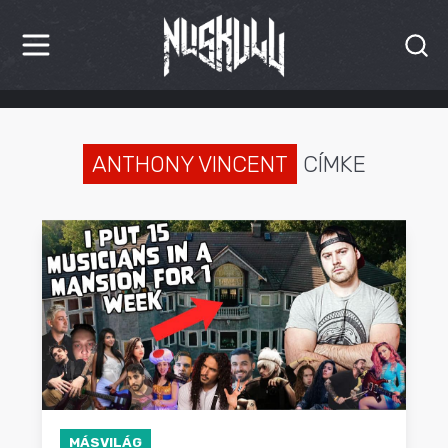
HÍREK
KRITIKÁK
ANTHONY VINCENT
CÍMKE
BESZÁMOLÓK
INTERJÚK
PREMIEREK
KULT
MÁSVILÁG
BLOG
MÁSVILÁG