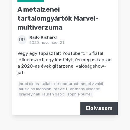
A metalzenei
tartalomgyártók Marvel-
multiverzuma
Radó Richárd
RR
2023. november 21.
Végy egy tapasztalt YouTubert, 15 fiatal
influenszert, egy kastélyt, és meg is kaptad
a 2020-as évek gitárzenei valóságshow-
ját.
jared dines
tallah
nik nocturnal
angel vivaldi
musician mansion
stevie t
anthony vincent
bradley hall
lauren babic
sophie burrell
Elolvasom