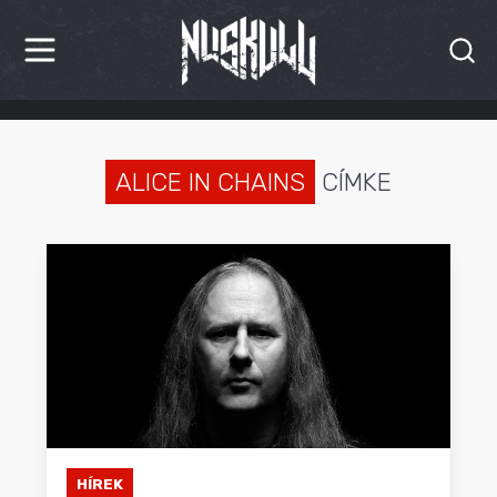
HÍREK
KRITIKÁK
ALICE IN CHAINS
CÍMKE
BESZÁMOLÓK
INTERJÚK
PREMIEREK
KULT
MÁSVILÁG
BLOG
HÍREK