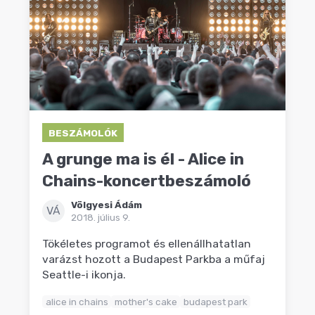
BESZÁMOLÓK
A grunge ma is él - Alice in
Chains-koncertbeszámoló
Völgyesi Ádám
VÁ
2018. július 9.
Tökéletes programot és ellenállhatatlan
varázst hozott a Budapest Parkba a műfaj
Seattle-i ikonja.
alice in chains
mother's cake
budapest park