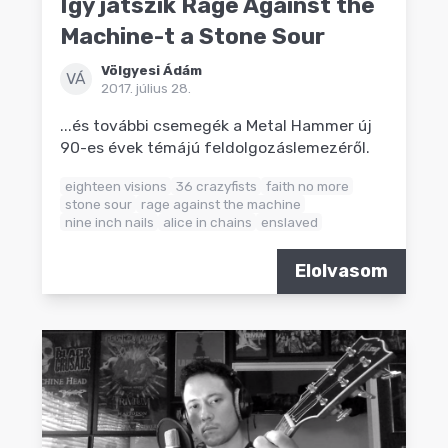
Így játszik Rage Against the
Machine-t a Stone Sour
Völgyesi Ádám
VÁ
2017. július 28.
...és további csemegék a Metal Hammer új
90-es évek témájú feldolgozáslemezéről.
eighteen visions
36 crazyfists
faith no more
stone sour
rage against the machine
nine inch nails
alice in chains
enslaved
Elolvasom