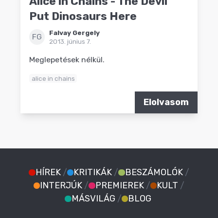
Alice in Chains - The Devil
Put Dinosaurs Here
Falvay Gergely
FG
2013. június 7.
Meglepetések nélkül.
alice in chains
Elolvasom
HÍREK
/
KRITIKÁK
/
BESZÁMOLÓK
/
INTERJÚK
/
PREMIEREK
/
KULT
/
MÁSVILÁG
/
BLOG