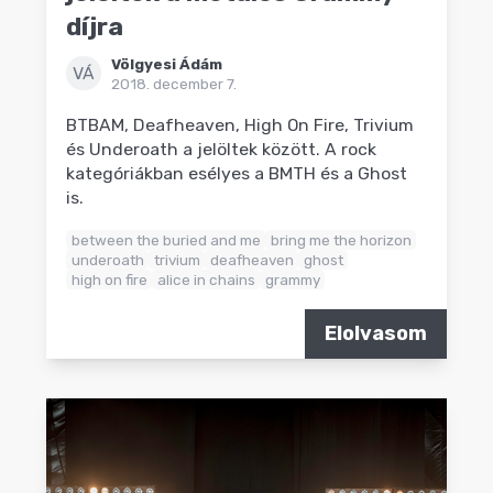
díjra
Völgyesi Ádám
VÁ
2018. december 7.
BTBAM, Deafheaven, High On Fire, Trivium
és Underoath a jelöltek között. A rock
kategóriákban esélyes a BMTH és a Ghost
is.
between the buried and me
bring me the horizon
underoath
trivium
deafheaven
ghost
high on fire
alice in chains
grammy
Elolvasom