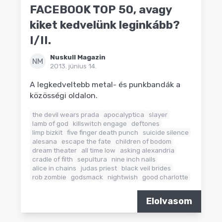
FACEBOOK TOP 50, avagy
kiket kedvelünk leginkább?
I/II.
Nuskull Magazin
NM
2013. június 14.
A legkedveltebb metal- és punkbandák a
közösségi oldalon.
the devil wears prada
apocalyptica
slayer
lamb of god
killswitch engage
deftones
limp bizkit
five finger death punch
suicide silence
alesana
escape the fate
children of bodom
dream theater
all time low
asking alexandria
cradle of filth
sepultura
nine inch nails
alice in chains
judas priest
black veil brides
rob zombie
godsmack
nightwish
good charlotte
Elolvasom