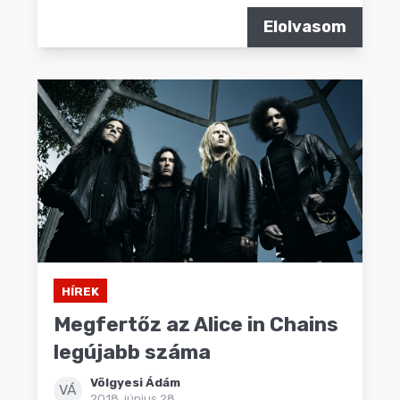
Elolvasom
HÍREK
Megfertőz az Alice in Chains
legújabb száma
Völgyesi Ádám
VÁ
2018. június 28.