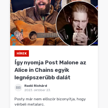
HÍREK
Így nyomja Post Malone az
Alice in Chains egyik
legnépszerűbb dalát
Radó Richárd
RR
2023. október 23.
Posty már nem először bizonyítja, hogy
vérbeli metalarc.