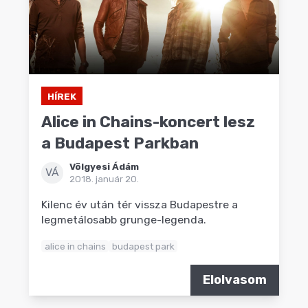
HÍREK
Alice in Chains-koncert lesz
a Budapest Parkban
Völgyesi Ádám
VÁ
2018. január 20.
Kilenc év után tér vissza Budapestre a
legmetálosabb grunge-legenda.
alice in chains
budapest park
Elolvasom