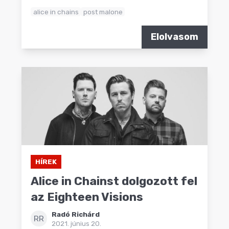
alice in chains
post malone
Elolvasom
HÍREK
Alice in Chainst dolgozott fel
az Eighteen Visions
Radó Richárd
RR
2021. június 20.