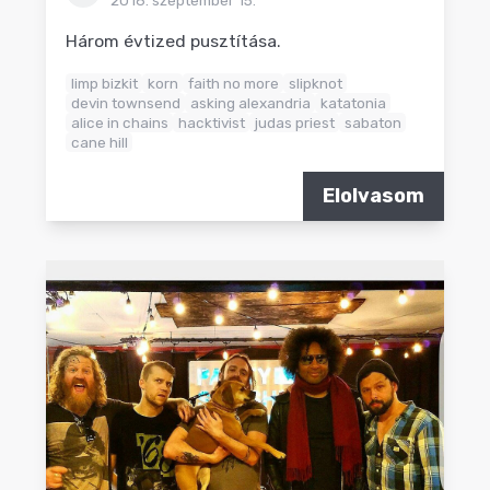
2016. szeptember 15.
Három évtized pusztítása.
limp bizkit
korn
faith no more
slipknot
devin townsend
asking alexandria
katatonia
alice in chains
hacktivist
judas priest
sabaton
cane hill
Elolvasom