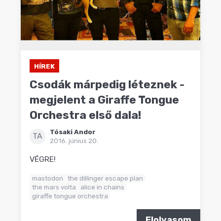
HÍREK
Csodák márpedig léteznek -
megjelent a Giraffe Tongue
Orchestra első dala!
Tósaki Andor
TA
2016. június 20.
VÉGRE!
mastodon
the dillinger escape plan
the mars volta
alice in chains
giraffe tongue orchestra
Elolvasom