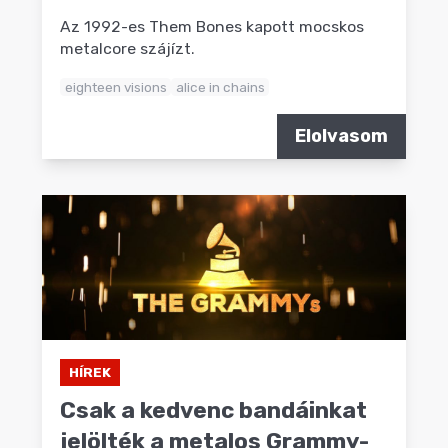
Az 1992-es Them Bones kapott mocskos
metalcore szájízt.
eighteen visions
alice in chains
Elolvasom
HÍREK
Csak a kedvenc bandáinkat
jelölték a metalos Grammy-