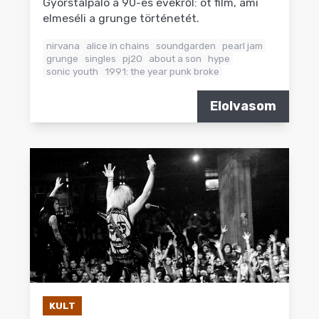
Gyorstalpaló a 90-es évekről: öt film, ami
elmeséli a grunge történetét.
nirvana
alice in chains
soundgarden
pearl jam
grunge
singles
pj20
about a son
hype
sonic youth
1991: the year punk broke
Elolvasom
KULT