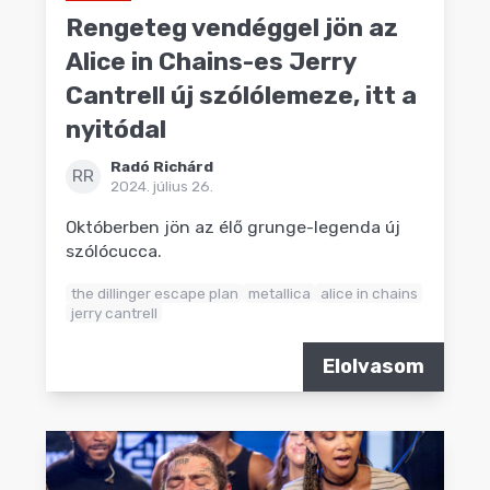
Rengeteg vendéggel jön az
Alice in Chains-es Jerry
Cantrell új szólólemeze, itt a
nyitódal
Radó Richárd
RR
2024. július 26.
Októberben jön az élő grunge-legenda új
szólócucca.
the dillinger escape plan
metallica
alice in chains
jerry cantrell
Elolvasom