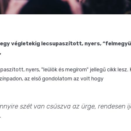
egy végletekig lecsupaszított, nyers, “felmegyü
,
aszított, nyers, "leülök és megírom" jellegű cikk lesz
ínpadon, az első gondolatom az volt hogy
nnyire szét van csúszva az ürge, rendesen i
.