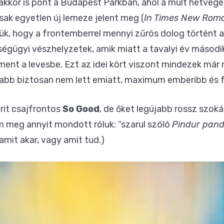
akkor is pont a Budapest Parkban, ahol a múlt hétvégén
k egyetlen új lemeze jelent meg (
In Times New Rom
zük, hogy a frontemberrel mennyi zűrös dolog történt a
égügyi vészhelyzetek, amik miatt a tavalyi év másodi
ment a levesbe. Ezt az idei kört viszont mindezek már
zabb biztosan nem lett emiatt, maximum emberibb és f
brit csajfrontos
So Good
, de őket legújabb rossz szok
 meg annyit mondott róluk: “szarul szóló
Pindur pan
mit akar, vagy amit tud.)