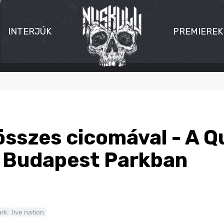
INTERJÚK
PREMIEREK
összes cicomával - A Q
 Budapest Parkban
ark
live nation