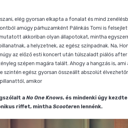
szani, elég gyorsan elkapta a fonalat és mind zenélésb
ntból amúgy párhuzamként Pálinkás Tomi is felsejlett
 mutatott akkoriban olyan állapotokat, mintha egyszerr
 pillanatnak, a helyzetnek, az egész színpadnak. Na, 
úgy az előző esti koncert után túlszaladt piálós after 
ényleg szépen magára talált. Ahogy a hangzás is, ami 
e szintén egész gyorsan összeállt abszolút élvezhet
pillanattól, amikor
gszólalt a
No One Knows
, és mindenki úgy kezdte
nikus riffet, mintha
Scooter
en lennénk.