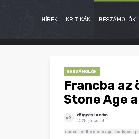
HÍREK
KRITIKÁK
BESZÁMOLÓK
HÍREK
KRITIKÁK
BESZÁMOLÓK
BESZÁMOLÓK
Francba az 
INTERJÚK
Stone Age a
PREMIEREK
Völgyesi Ádám
KULT
VÁ
2025. július 24.
MÁSVILÁG
queens of the stone age
budapest p