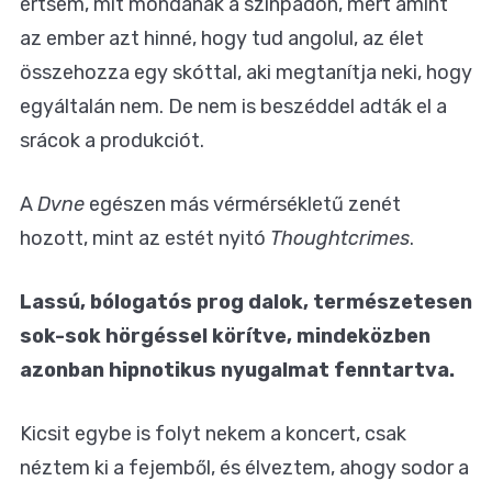
értsem, mit mondanak a színpadon, mert amint
az ember azt hinné, hogy tud angolul, az élet
összehozza egy skóttal, aki megtanítja neki, hogy
egyáltalán nem. De nem is beszéddel adták el a
srácok a produkciót.
A
Dvne
egészen más vérmérsékletű zenét
hozott, mint az estét nyitó
Thoughtcrimes
.
Lassú, bólogatós prog dalok, természetesen
sok-sok hörgéssel körítve, mindeközben
azonban hipnotikus nyugalmat fenntartva.
Kicsit egybe is folyt nekem a koncert, csak
néztem ki a fejemből, és élveztem, ahogy sodor a