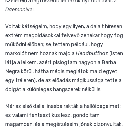
szeletelő a legfrissebb lemezük nyitódalával, a
Daemoni
val.
Voltak kétségeim, hogy egy ilyen, a dalait híresen
extrém megoldásokkal felvevő zenekar hogy fog
működni élőben; sejtettem például, hogy
markolót nem hoznak majd a
Headbutt
hoz (isten
látja a lelkem, azért pislogtam nagyon a Barba
Negra körül, hátha mégis meglátok majd egyet
egy tréleren), de az előadás mágikussága tette a
dolgát a különleges hangszerek nélkül is.
Már az első dallal inasba rakták a hallóidegeimet;
ez valami fantasztikus lesz, gondoltam
magamban, és a megérzéseim jónak bizonyultak.