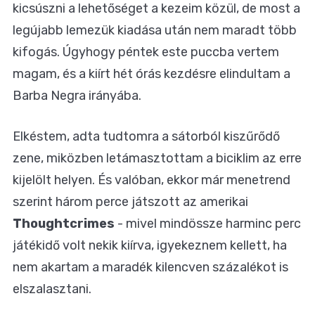
kicsúszni a lehetőséget a kezeim közül, de most a
legújabb lemezük kiadása után nem maradt több
kifogás. Úgyhogy péntek este puccba vertem
magam, és a kiírt hét órás kezdésre elindultam a
Barba Negra irányába.
Elkéstem, adta tudtomra a sátorból kiszűrődő
zene, miközben letámasztottam a biciklim az erre
kijelölt helyen. És valóban, ekkor már menetrend
szerint három perce játszott az amerikai
Thoughtcrimes
- mivel mindössze harminc perc
játékidő volt nekik kiírva, igyekeznem kellett, ha
nem akartam a maradék kilencven százalékot is
elszalasztani.