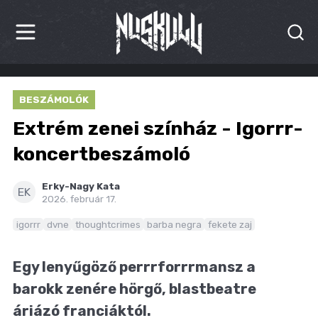
HÍREK
BESZÁMOLÓK
KRITIKÁK
Extrém zenei színház - Igorrr-
BESZÁMOLÓK
koncertbeszámoló
INTERJÚK
Erky-Nagy Kata
EK
2026. február 17.
PREMIEREK
igorrr
dvne
thoughtcrimes
barba negra
fekete zaj
KULT
Egy lenyűgöző perrrforrrmansz a
MÁSVILÁG
barokk zenére hörgő, blastbeatre
BLOG
áriázó franciáktól.