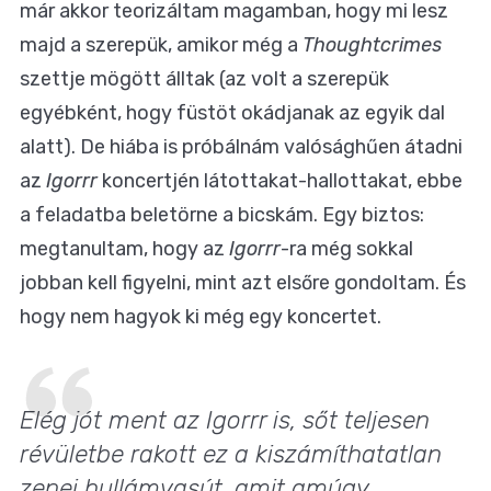
már akkor teorizáltam magamban, hogy mi lesz
majd a szerepük, amikor még a
Thoughtcrimes
szettje mögött álltak (az volt a szerepük
egyébként, hogy füstöt okádjanak az egyik dal
alatt). De hiába is próbálnám valósághűen átadni
az
Igorrr
koncertjén látottakat-hallottakat, ebbe
a feladatba beletörne a bicskám. Egy biztos:
megtanultam, hogy az
Igorrr
-ra még sokkal
jobban kell figyelni, mint azt elsőre gondoltam. És
hogy nem hagyok ki még egy koncertet.
Elég jót ment az Igorrr is, sőt teljesen
révületbe rakott ez a kiszámíthatatlan
zenei hullámvasút, amit amúgy