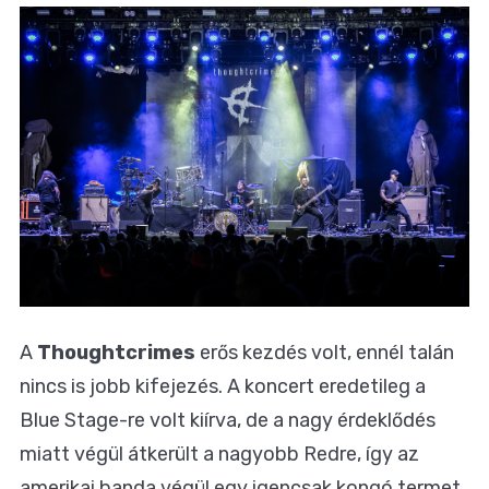
A
Thoughtcrimes
erős kezdés volt, ennél talán
nincs is jobb kifejezés. A koncert eredetileg a
Blue Stage-re volt kiírva, de a nagy érdeklődés
miatt végül átkerült a nagyobb Redre, így az
amerikai banda végül egy igencsak kongó termet