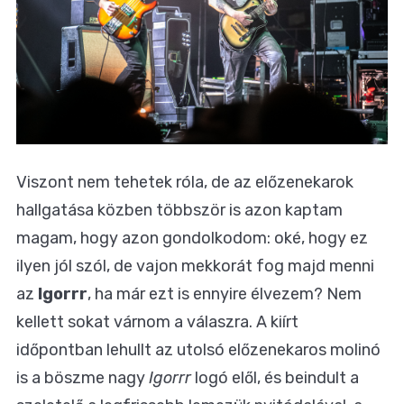
Viszont nem tehetek róla, de az előzenekarok
hallgatása közben többször is azon kaptam
magam, hogy azon gondolkodom: oké, hogy ez
ilyen jól szól, de vajon mekkorát fog majd menni
az
Igorrr
, ha már ezt is ennyire élvezem? Nem
kellett sokat várnom a válaszra. A kiírt
időpontban lehullt az utolsó előzenekaros molinó
is a böszme nagy
Igorrr
logó elől, és beindult a