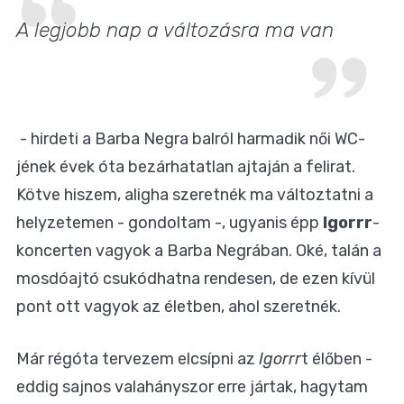
A legjobb nap a változásra ma van
- hirdeti a Barba Negra balról harmadik női WC-
jének évek óta bezárhatatlan ajtaján a felirat.
Kötve hiszem, aligha szeretnék ma változtatni a
helyzetemen - gondoltam -, ugyanis épp
Igorrr
-
koncerten vagyok a Barba Negrában. Oké, talán a
mosdóajtó csukódhatna rendesen, de ezen kívül
pont ott vagyok az életben, ahol szeretnék.
Már régóta tervezem elcsípni az
Igorrr
t élőben -
eddig sajnos valahányszor erre jártak, hagytam