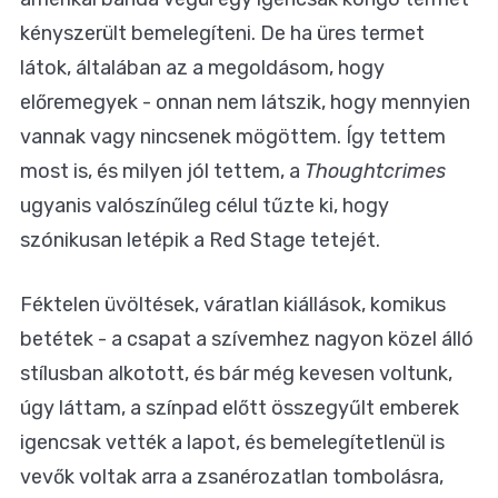
kényszerült bemelegíteni. De ha üres termet
látok, általában az a megoldásom, hogy
előremegyek - onnan nem látszik, hogy mennyien
vannak vagy nincsenek mögöttem. Így tettem
most is, és milyen jól tettem, a
Thoughtcrimes
ugyanis valószínűleg célul tűzte ki, hogy
szónikusan letépik a Red Stage tetejét.
Féktelen üvöltések, váratlan kiállások, komikus
betétek - a csapat a szívemhez nagyon közel álló
stílusban alkotott, és bár még kevesen voltunk,
úgy láttam, a színpad előtt összegyűlt emberek
igencsak vették a lapot, és bemelegítetlenül is
vevők voltak arra a zsanérozatlan tombolásra,