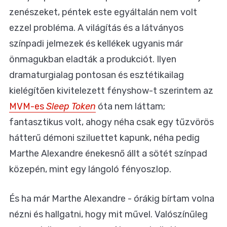
zenészeket, péntek este egyáltalán nem volt
ezzel probléma. A világítás és a látványos
színpadi jelmezek és kellékek ugyanis már
önmagukban eladták a produkciót. Ilyen
dramaturgialag pontosan és esztétikailag
kielégítően kivitelezett fényshow-t szerintem az
MVM-es
Sleep Token
óta nem láttam;
fantasztikus volt, ahogy néha csak egy tűzvörös
hátterű démoni sziluettet kapunk, néha pedig
Marthe Alexandre énekesnő állt a sötét színpad
közepén, mint egy lángoló fényoszlop.
És ha már Marthe Alexandre - órákig bírtam volna
nézni és hallgatni, hogy mit művel. Valószínűleg