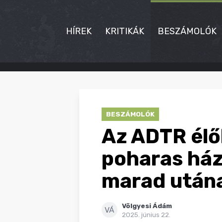
HÍREK
KRITIKÁK
BESZÁMOLÓK
HÍREK
KRITIKÁK
BESZÁMOLÓK
BESZÁMOLÓK
Az ADTR élő
INTERJÚK
poharas házi
PREMIEREK
marad után
KULT
Völgyesi Ádám
MÁSVILÁG
VÁ
2025. június 22.