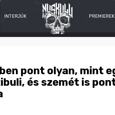
INTERJÚK
PREMIEREK
ben pont olyan, mint e
buli, és szemét is pon
a