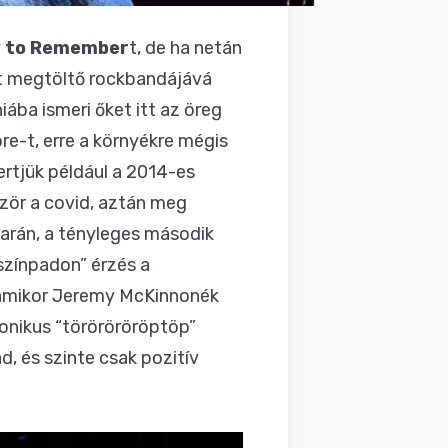
y to Remember
t, de ha netán
at megtöltő rockbandájává
ába ismeri őket itt az öreg
re-t, erre a környékre mégis
ertjük például a 2014-es
őször a covid, aztán meg
yarán, a tényleges második
 színpadon” érzés a
, amikor Jeremy McKinnonék
onikus “töröröröröptöp”
, és szinte csak pozitív