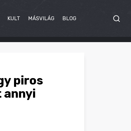
KULT
MÁSVILÁG
BLOG
gy piros
t annyi