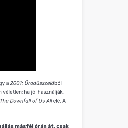
ogy a
2001: Űrodüsszeiá
ból
véletlen: ha jól használják,
The Downfall of Us All
elé. A
gállás másfél órán át, csak