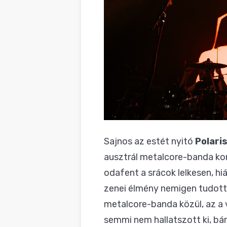
Sajnos az estét nyitó
Polari
ausztrál metalcore-banda ko
odafent a srácok lelkesen, h
zenei élmény nemigen tudott 
metalcore-banda közül, az a 
semmi nem hallatszott ki, bár