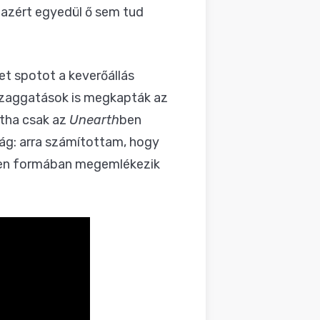
, azért egyedül ő sem tud
et spotot a keverőállás
szaggatások is megkapták az
intha csak az
Unearth
ben
aság: arra számítottam, hogy
lyen formában megemlékezik