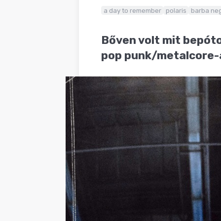
BLOG
a day to remember
polaris
barba ne
Bőven volt mit bepóto
pop punk/metalcore-ar