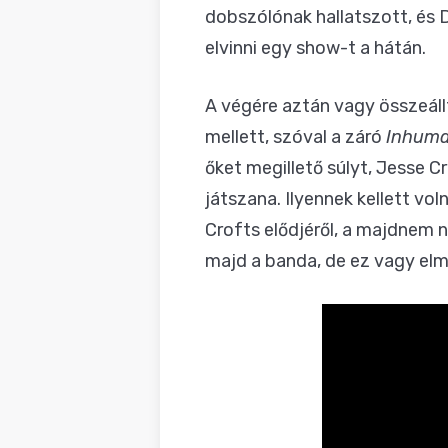
dobszólónak hallatszott, és D
elvinni egy show-t a hátán.
A végére aztán vagy összeáll
mellett, szóval a záró
Inhum
őket megillető súlyt, Jesse Cr
játszana. Ilyennek kellett vo
Crofts elődjéről, a majdnem
majd a banda, de ez vagy elm