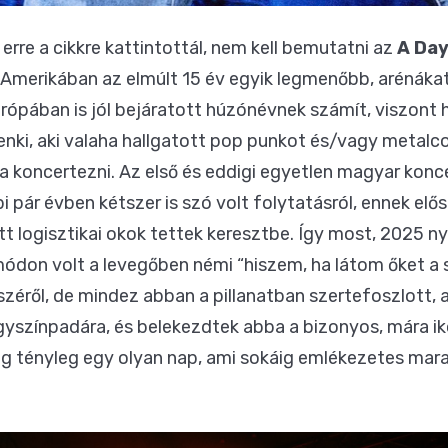
erre a cikkre kattintottál, nem kell bemutatni az
A Da
nt Amerikában az elmúlt 15 év egyik legmenőbb, arénák
ópában is jól bejáratott húzónévnek számít, viszont hi
denki, aki valaha hallgatott pop punkot és/vagy metalco
da koncertezni. Az első és eddigi egyetlen magyar konc
bi pár évben kétszer is szó volt folytatásról, ennek el
 logisztikai okok tettek keresztbe. Így most, 2025 n
 módon volt a levegőben némi “hiszem, ha látom őket a
széről, de mindez abban a pillanatban szertefoszlott
gyszínpadára, és belekezdtek abba a bizonyos, mára ik
 tényleg egy olyan nap, ami sokáig emlékezetes marad