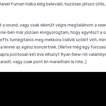
aniel Furnari hiába elég belevaló, húzósan játszó ütős
t a sound, vagy csak sikerült végre megtalálnom a swe
ane
-ben már jóízűen elvigyorogtam, hogy egyrészt a 
ofts turnégitáros meg mekkora csilivili szólót virít, m
lna lennie az egész koncertnek. (Illetve még egy furcs
 napra pontosan két éve elhunyt Ryan Siew-ról valami
aradt, vagy csak pont én maradtam le róla…)