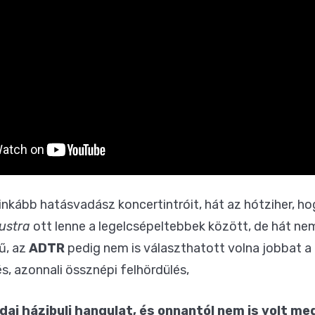
inkább hatásvadász koncertintróit, hát az hótziher, h
ustra
ott lenne a legelcsépeltebbek között, de hát nem 
ű, az
ADTR
pedig nem is választhatott volna jobbat a
s, azonnali össznépi felhördülés,
idai házibuli hangulat, és onnantól nem is volt me