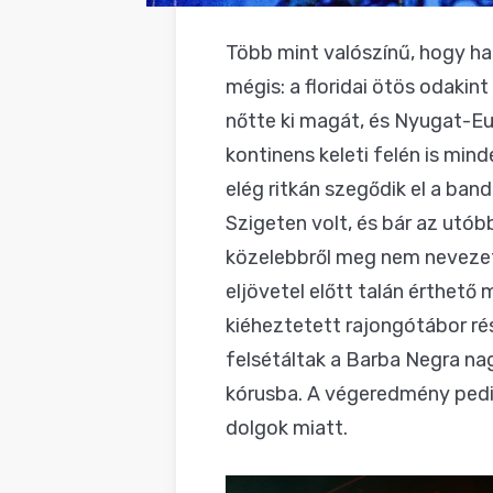
Több mint valószínű, hogy ha 
mégis: a floridai ötös odaki
nőtte ki magát, és Nyugat-Eur
kontinens keleti felén is min
elég ritkán szegődik el a ban
Szigeten volt, és bár az utób
közelebbről meg nem nevezett
eljövetel előtt talán érthető
kiéheztetett rajongótábor ré
felsétáltak a Barba Negra na
kórusba. A végeredmény pedig
dolgok miatt.