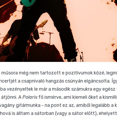
s
műsora még nem tartozott e pozitívumok közé, legin
ncertjét a csapnivaló hangzás csúnyán elgáncsolta. Í
iába vezényeltek le már a második számukra egy egész
átjönni. A
Polaris
fő ismérve, ami kiemeli őket a kismi
vagány gitármunka - na pont ez az, amiből legalább a 
hová is álltam a sátorban (vagy a sátor előtt), ehelye