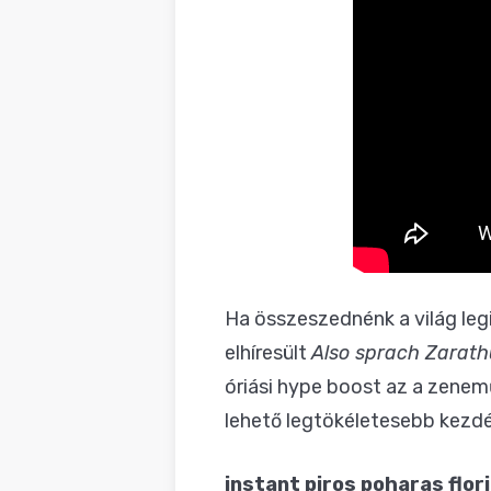
Ha összeszednénk a világ leg
elhíresült
Also sprach Zarath
óriási hype boost az a zenem
lehető legtökéletesebb kezdé
instant piros poharas flor