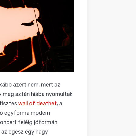
kább azért nem, mert az
gy meg aztán hiába nyomultak
 tisztes
wall of deathet
, a
llió egyforma modern
koncert feléig jóformán
tt az egész egy nagy