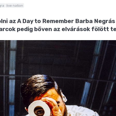
gra
live nation
lni az A Day to Remember Barba Negrás k
cok pedig bőven az elvárások fölött te