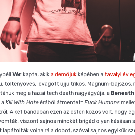
lybéli
Vér
kapta, akik
a demójuk
képében a
tavalyi év e
ú, töltényöves, levágott ujjú trikós, Magnum-bajszos, 
utánuk meg a hazai tech death nagyágyúja, a
Beneath 
s a
Kill With Hate
érából átmentett
Fuck Humans
melle
zről. A két bandában ezen az estén közös volt, hogy eg
 nyomták, viszont sajnos mindkét brigád olyan kásásan s
nt lapátolták volna rá a dobot, szóval sajnos egyikük s