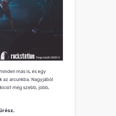
minden más is, és egy
k az arcunkba. Nagyjából
kicsit még szebb, jobb,
űrész.