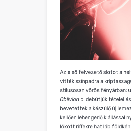
Az első felvezető slotot a he
vitték színpadra a kriptaszag
stílusosan vörös fényárban; 
Oblivion
c. debütjük tételei é
bevetettek a készülő új leme
kellően lehengerlő kiállással
lökött riffekre hat láb földké