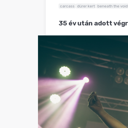
BLOG
carcass
dürer kert
beneath the void
35 év után adott végre