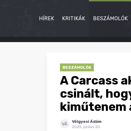
HÍREK
KRITIKÁK
BESZÁMOLÓK
HÍREK
KRITIKÁK
BESZÁMOLÓK
BESZÁMOLÓK
A Carcass a
INTERJÚK
csinált, hog
PREMIEREK
kiműtenem 
KULT
Völgyesi Ádám
MÁSVILÁG
VÁ
2025. június 20.