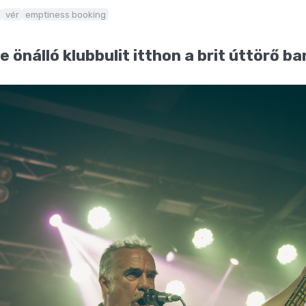
vér
emptiness booking
 önálló klubbulit itthon a brit úttörő ba