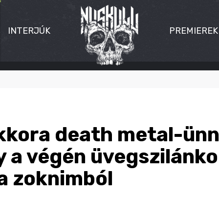
INTERJÚK
PREMIEREK
kkora death metal-ün
y a végén üvegszilánko
a zoknimból