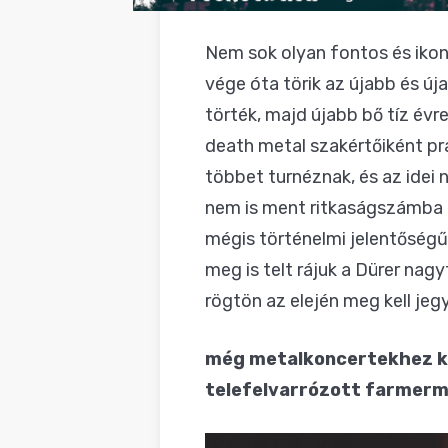
Nem sok olyan fontos és ikon
vége óta törik az újabb és új
törték, majd újabb bő tíz év
death metal szakértőiként pra
többet turnéznak, és az idei 
nem is ment ritkaságszámba 
mégis történelmi jelentőségű,
meg is telt rájuk a Dürer nag
rögtön az elején meg kell jeg
még metalkoncertekhez kép
telefelvarrózott farmerme