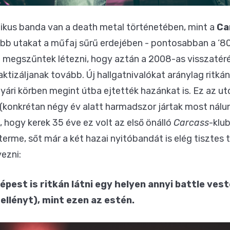
ikus banda van a death metal történetében, mint a
Ca
abb utakat a műfaj sűrű erdejében - pontosabban a ‘80
re megszűntek létezni, hogy aztán a 2008-as visszatér
ktizáljanak tovább. Új hallgatnivalókat aránylag ritkán
nyári körben megint útba ejtették hazánkat is. Ez az ut
(konkrétan négy év alatt harmadszor jártak most nálu
 hogy kerek 35 éve ez volt az első önálló
Carcass
-klu
yterme, sőt már a két hazai nyitóbandát is elég tisztes
yezni:
est is ritkán látni egy helyen annyi battle ves
llényt), mint ezen az estén.