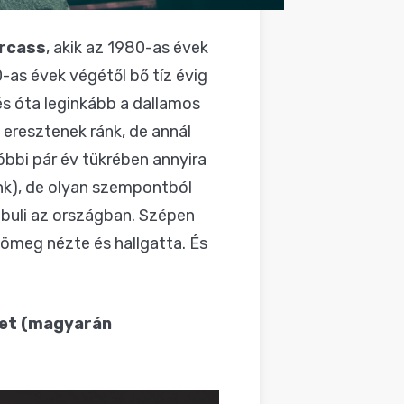
rcass
, akik az 1980-as évek
-as évek végétől bő tíz évig
és óta leginkább a dallamos
 eresztenek ránk, de annál
óbbi pár év tükrében annyira
nk), de olyan szempontból
bbuli az országban. Szépen
 tömeg nézte és hallgatta. És
tet (magyarán