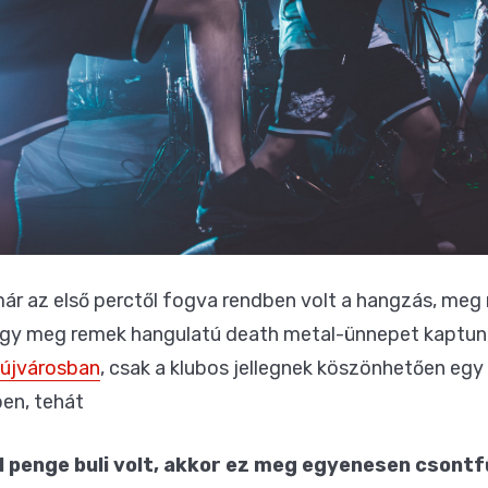
ár az első perctől fogva rendben volt a hangzás, meg 
úgy meg remek hangulatú death metal-ünnepet kaptun
újvárosban
, csak a klubos jellegnek köszönhetően egy 
en, tehát
l penge buli volt, akkor ez meg egyenesen csontf