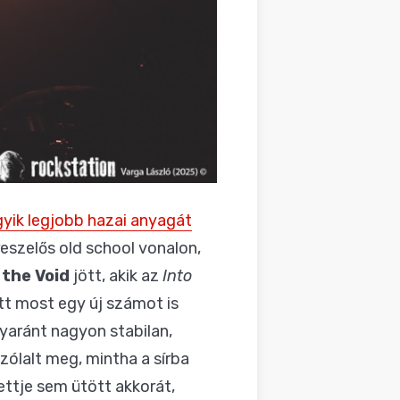
gyik legjobb hazai anyagát
reszelős old school vonalon,
the Void
jött, akik az
Into
tt most egy új számot is
yaránt nagyon stabilan,
zólalt meg, mintha a sírba
zettje sem ütött akkorát,